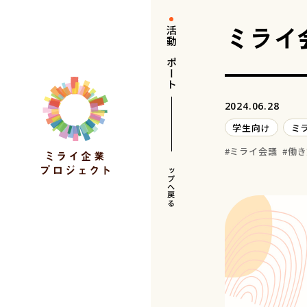
ミライ会
活動レポート
2024.06.28
学生向け
ミ
ミライ会議
働き
トップへ戻る