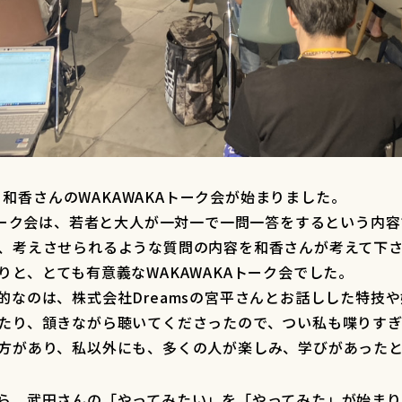
K後、和香さんのWAKAWAKAトーク会が始まりました。
Aトーク会は、若者と大人が一対一で一問一答をするという内容
、考えさせられるような質問の内容を和香さんが考えて下
りと、とても有意義なWAKAWAKAトーク会でした。
的なのは、株式会社Dreamsの宮平さんとお話しした特技
たり、頷きながら聴いてくださったので、つい私も喋りす
方があり、私以外にも、多くの人が楽しみ、学びがあった
ら、武田さんの「やってみたい」を「やってみた」が始ま