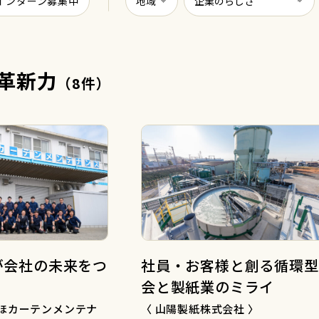
インターン募集中
革新力
（8件）
が会社の未来をつ
社員・お客様と創る循環型
会と製紙業のミライ
ずほカーテンメンテナ
〈 山陽製紙株式会社 〉