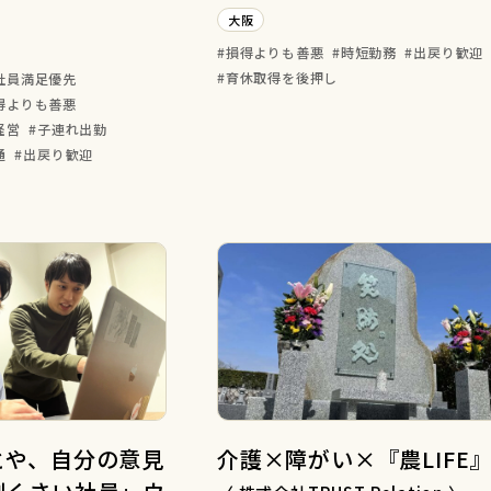
大阪
損得よりも善悪
時短勤務
出戻り歓迎
育休取得を後押し
社員満足優先
得よりも善悪
経営
子連れ出勤
通
出戻り歓迎
とや、自分の意見
介護×障がい×『農LIFE