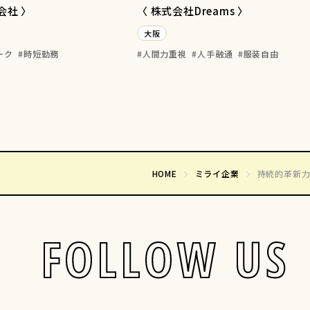
会社 〉
〈 株式会社Dreams 〉
大阪
ーク
時短勤務
人間力重視
人手融通
服装自由
HOME
ミライ企業
持続的革新
FOLLOW US