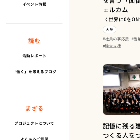
を言う「面
イベント情報
ェルカム
〈 世界に0をO
大阪
社員の夢応援
副
読む
独立支援
活動レポート
「働く」を考えるブログ
まざる
プロジェクトについて
記憶に残る
つくる人を
よくあるご質問