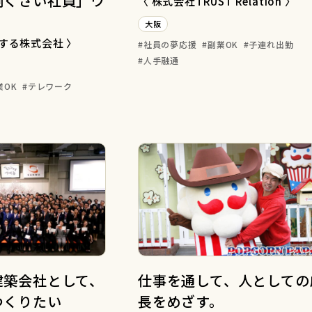
倒くさい社員」ウ
〈 株式会社TRUST Relation 〉
大阪
Nする株式会社 〉
社員の夢応援
副業OK
子連れ出勤
人手融通
業OK
テレワーク
建築会社として、
仕事を通して、人としての
つくりたい
長をめざす。