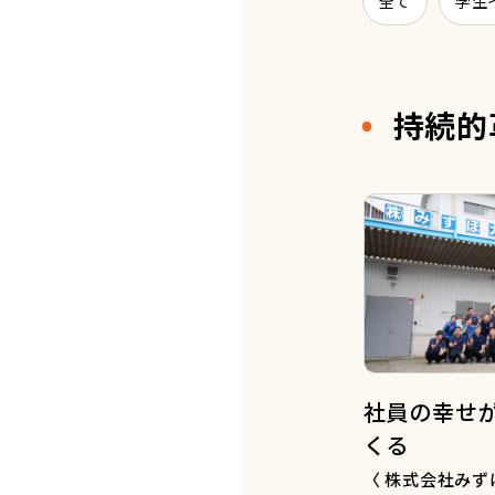
全て
学生
持続的
社員の幸せ
くる
〈 株式会社み