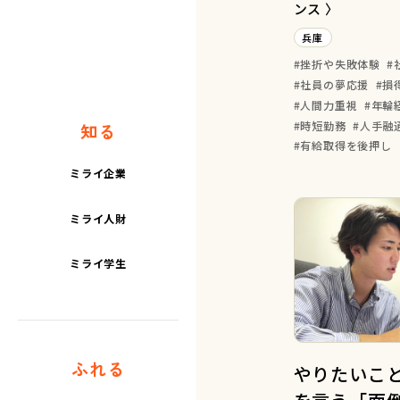
ンス 〉
兵庫
挫折や失敗体験
社員の夢応援
損
人間力重視
年輪
時短勤務
人手融
知る
有給取得を後押し
ミライ企業
ミライ人財
ミライ学生
ふれる
やりたいこ