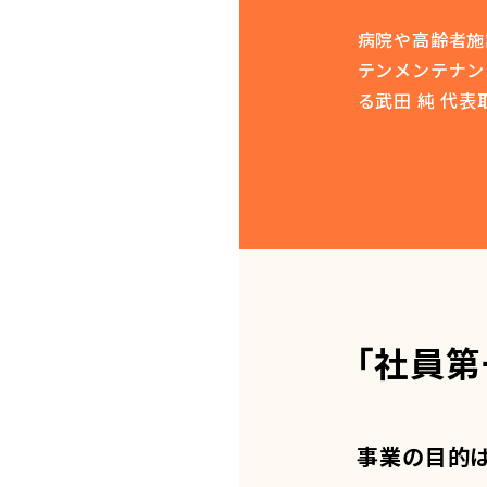
病院や高齢者施
テンメンテナン
る武田 純 代
「社員
――事業の目的