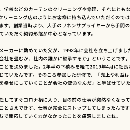
、学校などのカーテンのクリーニングや修理、それにとも
クリーニング店のようにお客様に持ち込んでいただくので
ます。創業当時より、大手のリネンサプライヤーから手間
していただく契約形態が中心となっています。
メーカーに勤めていた父が、1998年に会社を立ち上げまし
会社を畳むか、社内の誰かに継承するか」ということです
ことを決めました。2年半の下積みを経て2019年4月に社
じていたんです。そのころ参加した研修で、「売上や利益
会を幸せにしていくことが会社の使命なんだ」と学ばせてい
任してすぐコロナ禍に入り、目の前の仕事が突然なくなっ
ことさえできず、仕事が完全にストップしてしまったんです
ちで開拓していく力がなかったことを痛感しましたね。