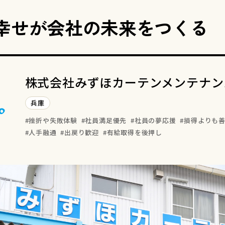
幸せが会社の未来をつくる
株式会社みずほカーテンメンテナン
兵庫
挫折や失敗体験
社員満足優先
社員の夢応援
損得よりも
人手融通
出戻り歓迎
有給取得を後押し