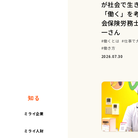
が社会で生き
「働く」を考
会保険労務士
一さん
働くとは
仕事で
働き方
2026.07.30
知る
ミライ企業
ミライ人財