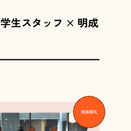
 （学生スタッフ × 明成
満員御礼