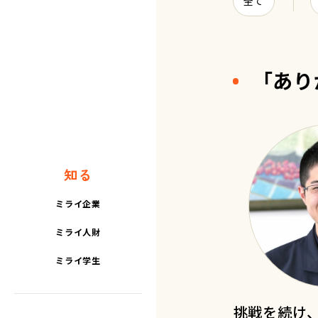
全て
「あり
知る
ミライ企業
ミライ人財
ミライ学生
挑戦を続け