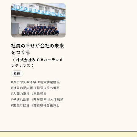
社員の幸せが会社の未来
をつくる
〈 株式会社みずほカーテンメ
ンテナンス 〉
兵庫
挫折や失敗体験
社員満足優先
社員の夢応援
損得よりも善悪
人間力重視
年輪経営
子連れ出勤
時短勤務
人手融通
出戻り歓迎
有給取得を後押し